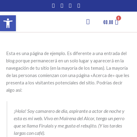
Ir
al
Abrir barra de herramientas
contenido
€
0.00
Página de ejemplo
Esta es una página de ejemplo. Es diferente a una entrada del
blog porque permanecerá en un solo lugar y aparecerá en la
navegación de tu sitio (en la mayoría de los temas). La mayoría
de las personas comienzan con una página «Acerca de» que les
presenta a los visitantes potenciales del sitio. Podrías decir
algo así:
¡Hola! Soy camarero de día, aspirante a actor de noche y
esta es mi web. Vivo en Mairena del Alcor, tengo un perro
que se llama Firulais y me gusta el rebujito. (Y las tardes
largas con café).